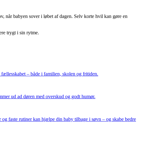
ov, når babyen sover i løbet af dagen. Selv korte hvil kan gøre en
e trygt i sin rytme.
 fællesskabet – både i familien, skolen og fritiden.
 kommer ud ad døren med overskud og godt humør.
 og faste rutiner kan hjælpe din baby tilbage i søvn – og skabe bedre