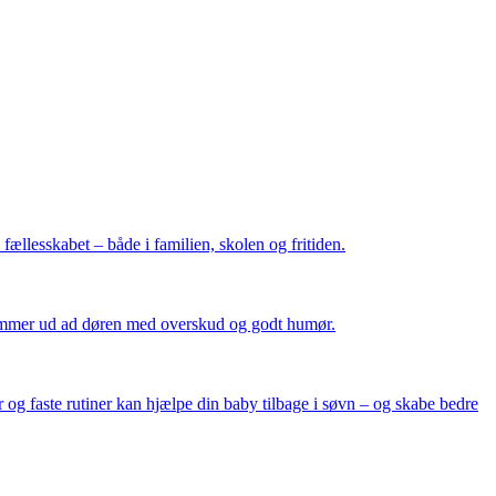
 fællesskabet – både i familien, skolen og fritiden.
 kommer ud ad døren med overskud og godt humør.
 og faste rutiner kan hjælpe din baby tilbage i søvn – og skabe bedre