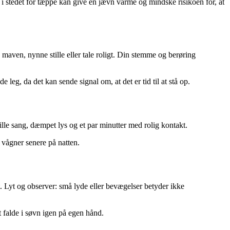
i stedet for tæppe kan give en jævn varme og mindske risikoen for, at
 maven, nynne stille eller tale roligt. Din stemme og berøring
leg, da det kan sende signal om, at det er tid til at stå op.
tille sang, dæmpet lys og et par minutter med rolig kontakt.
 vågner senere på natten.
t. Lyt og observer: små lyde eller bevægelser betyder ikke
t falde i søvn igen på egen hånd.