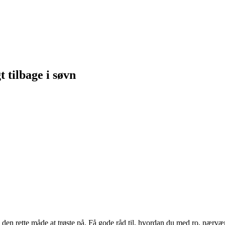
t tilbage i søvn
en rette måde at trøste på. Få gode råd til, hvordan du med ro, nærvær