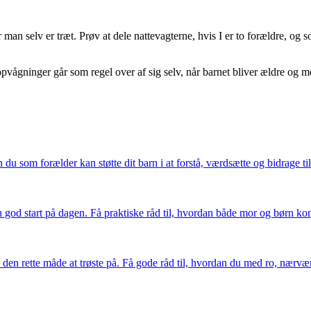
man selv er træt. Prøv at dele nattevagterne, hvis I er to forældre, og s
ågninger går som regel over af sig selv, når barnet bliver ældre og mer
du som forælder kan støtte dit barn i at forstå, værdsætte og bidrage til
en god start på dagen. Få praktiske råd til, hvordan både mor og børn
en rette måde at trøste på. Få gode råd til, hvordan du med ro, nærvær