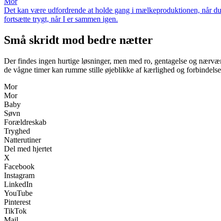
Mor
Det kan være udfordrende at holde gang i mælkeproduktionen, når du e
fortsætte trygt, når I er sammen igen.
Små skridt mod bedre nætter
Der findes ingen hurtige løsninger, men med ro, gentagelse og nærvær 
de vågne timer kan rumme stille øjeblikke af kærlighed og forbindelse
Mor
Mor
Baby
Søvn
Forældreskab
Tryghed
Natterutiner
Del med hjertet
X
Facebook
Instagram
LinkedIn
YouTube
Pinterest
TikTok
Mail