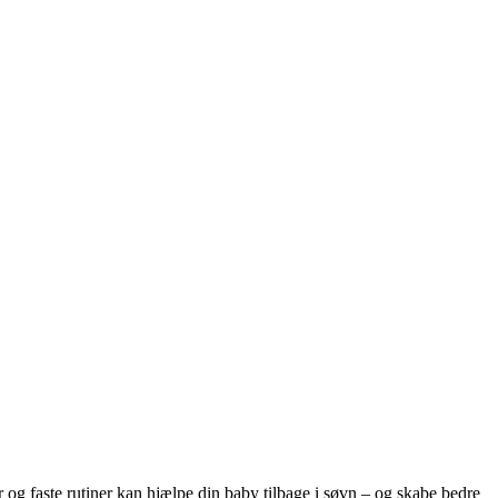
 og faste rutiner kan hjælpe din baby tilbage i søvn – og skabe bedre