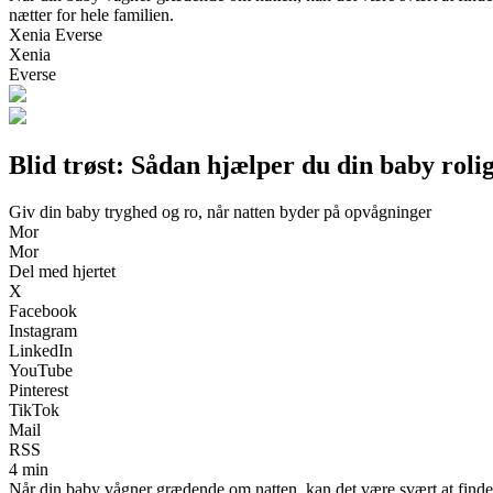
nætter for hele familien.
Xenia Everse
Xenia
Everse
Blid trøst: Sådan hjælper du din baby rolig
Giv din baby tryghed og ro, når natten byder på opvågninger
Mor
Mor
Del med hjertet
X
Facebook
Instagram
LinkedIn
YouTube
Pinterest
TikTok
Mail
RSS
4 min
Når din baby vågner grædende om natten, kan det være svært at finde d