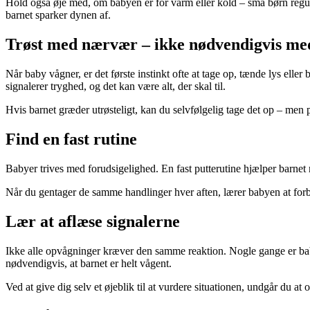
Hold også øje med, om babyen er for varm eller kold – små børn regul
barnet sparker dynen af.
Trøst med nærvær – ikke nødvendigvis med
Når baby vågner, er det første instinkt ofte at tage op, tænde lys ell
signalerer tryghed, og det kan være alt, der skal til.
Hvis barnet græder utrøsteligt, kan du selvfølgelig tage det op – men pr
Find en fast rutine
Babyer trives med forudsigelighed. En fast putterutine hjælper barnet m
Når du gentager de samme handlinger hver aften, lærer babyen at forbin
Lær at aflæse signalerne
Ikke alle opvågninger kræver den samme reaktion. Nogle gange er baby b
nødvendigvis, at barnet er helt vågent.
Ved at give dig selv et øjeblik til at vurdere situationen, undgår du a