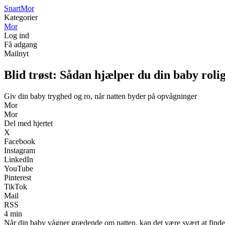
Snart
Mor
Kategorier
Mor
Log ind
Få adgang
Mailnyt
Blid trøst: Sådan hjælper du din baby rolig
Giv din baby tryghed og ro, når natten byder på opvågninger
Mor
Mor
Del med hjertet
X
Facebook
Instagram
LinkedIn
YouTube
Pinterest
TikTok
Mail
RSS
4 min
Når din baby vågner grædende om natten, kan det være svært at finde d