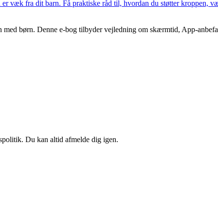
r væk fra dit barn. Få praktiske råd til, hvordan du støtter kroppen, 
med børn. Denne e-bog tilbyder vejledning om skærmtid, App-anbefalin
spolitik. Du kan altid afmelde dig igen.