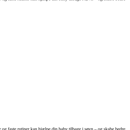
 og faste rutiner kan hjælpe din baby tilbage i søvn – og skabe bedre