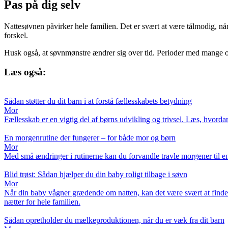
Pas på dig selv
Nattesøvnen påvirker hele familien. Det er svært at være tålmodig, når 
forskel.
Husk også, at søvnmønstre ændrer sig over tid. Perioder med mange opv
Læs også:
Sådan støtter du dit barn i at forstå fællesskabets betydning
Mor
Fællesskab er en vigtig del af børns udvikling og trivsel. Læs, hvordan 
En morgenrutine der fungerer – for både mor og børn
Mor
Med små ændringer i rutinerne kan du forvandle travle morgener til 
Blid trøst: Sådan hjælper du din baby roligt tilbage i søvn
Mor
Når din baby vågner grædende om natten, kan det være svært at finde d
nætter for hele familien.
Sådan opretholder du mælkeproduktionen, når du er væk fra dit barn