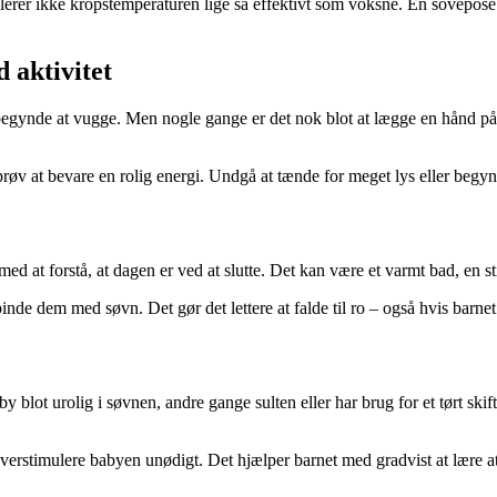
erer ikke kropstemperaturen lige så effektivt som voksne. En sovepose 
 aktivitet
er begynde at vugge. Men nogle gange er det nok blot at lægge en hånd på
øv at bevare en rolig energi. Undgå at tænde for meget lys eller begynde 
ed at forstå, at dagen er ved at slutte. Det kan være et varmt bad, en s
de dem med søvn. Det gør det lettere at falde til ro – også hvis barnet
lot urolig i søvnen, andre gange sulten eller har brug for et tørt skif
t overstimulere babyen unødigt. Det hjælper barnet med gradvist at lære a