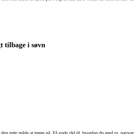
t tilbage i søvn
en rette måde at trøste på. Få gode råd til, hvordan du med ro, nærvær