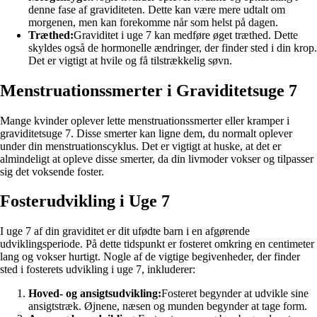
denne fase af graviditeten. Dette kan være mere udtalt om
morgenen, men kan forekomme når som helst på dagen.
Træthed:
Graviditet i uge 7 kan medføre øget træthed. Dette
skyldes også de hormonelle ændringer, der finder sted i din krop.
Det er vigtigt at hvile og få tilstrækkelig søvn.
Menstruationssmerter i Graviditetsuge 7
Mange kvinder oplever lette menstruationssmerter eller kramper i
graviditetsuge 7. Disse smerter kan ligne dem, du normalt oplever
under din menstruationscyklus. Det er vigtigt at huske, at det er
almindeligt at opleve disse smerter, da din livmoder vokser og tilpasser
sig det voksende foster.
Fosterudvikling i Uge 7
I uge 7 af din graviditet er dit ufødte barn i en afgørende
udviklingsperiode. På dette tidspunkt er fosteret omkring en centimeter
lang og vokser hurtigt. Nogle af de vigtige begivenheder, der finder
sted i fosterets udvikling i uge 7, inkluderer:
Hoved- og ansigtsudvikling:
Fosteret begynder at udvikle sine
ansigtstræk. Øjnene, næsen og munden begynder at tage form.