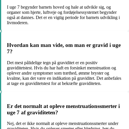
I uge 7 begynder barnets hoved og hale at udvikle sig, og
organer som hjerte, luftveje og fordøjelsessystemet begynder
også at dannes. Det er en vigtig periode for barnets udvikling i
livmoderen.
Hvordan kan man vide, om man er gravid i uge
7?
Det mest pålidelige tegn på graviditet er en positiv
graviditetstest. Hvis du har haft en forsinket menstruation og
oplever andre symptomer som træthed, ømme bryster og
kvalme, kan det være en indikation på graviditet. Det anbefales
at tage en graviditetstest for at bekræfte graviditeten.
Er det normalt at opleve menstruationssmerter i
uge 7 af graviditeten?
Nej, det er ikke normalt at opleve menstruationssmerter under
graviditeten. Hvis du oplever smerter eller blødning, bør du