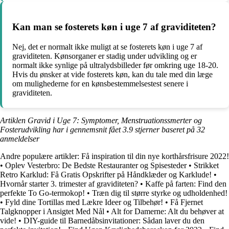
Kan man se fosterets køn i uge 7 af graviditeten?
Nej, det er normalt ikke muligt at se fosterets køn i uge 7 af
graviditeten. Kønsorganer er stadig under udvikling og er
normalt ikke synlige på ultralydsbilleder før omkring uge 18-20.
Hvis du ønsker at vide fosterets køn, kan du tale med din læge
om mulighederne for en kønsbestemmelsestest senere i
graviditeten.
Artiklen Gravid i Uge 7: Symptomer, Menstruationssmerter og
Fosterudvikling har i gennemsnit fået
3.9
stjerner baseret på
32
anmeldelser
Andre populære artikler:
Få inspiration til din nye korthårsfrisure 2022!
•
Oplev Vesterbro: De Bedste Restauranter og Spisesteder
•
Strikket
Retro Karklud: Få Gratis Opskrifter på Håndklæder og Karklude!
•
Hvornår starter 3. trimester af graviditeten?
•
Kaffe på farten: Find den
perfekte To Go-termokop!
•
Træn dig til større styrke og udholdenhed!
•
Fyld dine Tortillas med Lækre Ideer og Tilbehør!
•
Få Fjernet
Talgknopper i Ansigtet Med Nål
•
Alt for Damerne: Alt du behøver at
vide!
•
DIY-guide til Barnedåbsinvitationer: Sådan laver du den