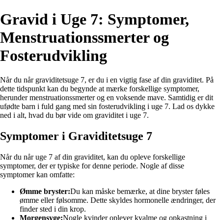
Gravid i Uge 7: Symptomer,
Menstruationssmerter og
Fosterudvikling
Når du når graviditetsuge 7, er du i en vigtig fase af din graviditet. På
dette tidspunkt kan du begynde at mærke forskellige symptomer,
herunder menstruationssmerter og en voksende mave. Samtidig er dit
ufødte barn i fuld gang med sin fosterudvikling i uge 7. Lad os dykke
ned i alt, hvad du bør vide om graviditet i uge 7.
Symptomer i Graviditetsuge 7
Når du når uge 7 af din graviditet, kan du opleve forskellige
symptomer, der er typiske for denne periode. Nogle af disse
symptomer kan omfatte:
Ømme bryster:
Du kan måske bemærke, at dine bryster føles
ømme eller følsomme. Dette skyldes hormonelle ændringer, der
finder sted i din krop.
Morgensyge:
Nogle kvinder oplever kvalme og opkastning i