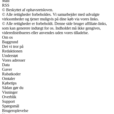
Mail
RSS
© Beskyttet af ophavsretsloven.
© Alle rettigheder forbeholdes. Vi samarbejder med udvalgte
virksomheder og tjener muligvis på dine køb via vores links.
© Alle rettigheder er forbeholdt. Denne side bruger affiliate-links,
som kan generere indtægt for os. Indholdet må ikke gengives,
videredistribueres eller anvendes uden vores tilladelse.
Om os
Baggrund
Det vi tror på
Redaktionen
Understøt
Vores adresser
Data
Gaver
Rabatkoder
Omtaler
Købetips
Sådan gør du
Visninger
Overblik
Support
Spørgsmål
Brugeroplevelse