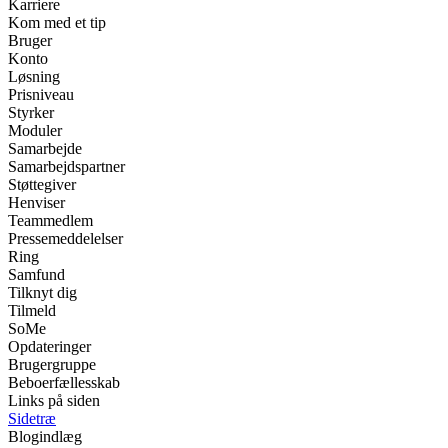
Karriere
Kom med et tip
Bruger
Konto
Løsning
Prisniveau
Styrker
Moduler
Samarbejde
Samarbejdspartner
Støttegiver
Henviser
Teammedlem
Pressemeddelelser
Ring
Samfund
Tilknyt dig
Tilmeld
SoMe
Opdateringer
Brugergruppe
Beboerfællesskab
Links på siden
Sidetræ
Blogindlæg