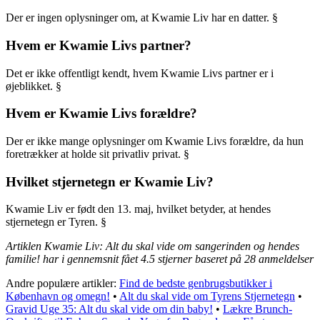
Der er ingen oplysninger om, at Kwamie Liv har en datter. §
Hvem er Kwamie Livs partner?
Det er ikke offentligt kendt, hvem Kwamie Livs partner er i
øjeblikket. §
Hvem er Kwamie Livs forældre?
Der er ikke mange oplysninger om Kwamie Livs forældre, da hun
foretrækker at holde sit privatliv privat. §
Hvilket stjernetegn er Kwamie Liv?
Kwamie Liv er født den 13. maj, hvilket betyder, at hendes
stjernetegn er Tyren. §
Artiklen Kwamie Liv: Alt du skal vide om sangerinden og hendes
familie! har i gennemsnit fået
4.5
stjerner baseret på
28
anmeldelser
Andre populære artikler:
Find de bedste genbrugsbutikker i
København og omegn!
•
Alt du skal vide om Tyrens Stjernetegn
•
Gravid Uge 35: Alt du skal vide om din baby!
•
Lækre Brunch-