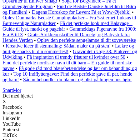
Opskrifter til Enhver Smag!
•
Yoga for Begyndere – Få et
Grundlæggende Program
•
Find de Bedste Danske Julefilm til Børn
og Familien!
•
Dagens Horoskop for Løven: Få et Wow-Øjeblik!
•
Oplev Danmarks Bedste Campingpladser – Fra 5-stjernet Luksus til
Børnevenlige Naturpladser
•
Få det perfekte look med Balayage –
Guide til lyst, mørkt og pagehår
•
Gammeldags Pigenavne fra 1900:
Fra B til Z
•
Gratis Strikkeopskrifter til Dametøj og Babystrik fra
Hendes Verden
•
Oplev den perfekte sengelampe til dit soveværelse
•
Kreative ideer til stenmaling: Sådan maler du på sten!
•
Lækre og
hurtige snacks til din sommerfest!
•
Graviditet i Uge 38: Plukveer og
Udvikling
•
Få inspiration til trendy frisurer til kvinder over 50
•
Find det perfekte nordiske navn til dit barn – En guide til nordiske
navne
•
Få gode råd mod blærebetændelse og lær om behandling og
kur
•
Top 10 Indflyttergaver: Find den perfekte gave til par, hende
og ham!
•
Sådan behandler du blæner og blist på tungen hos børn
Snart
Mor
Del med hjertet
X
Facebook
Instagram
LinkedIn
YouTube
Pinterest
TikTok