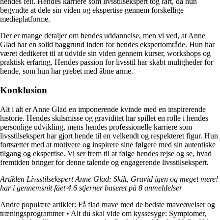
hendes felt. Hendes karriere som livsstilsekspert tog fart, da hun
begyndte at dele sin viden og ekspertise gennem forskellige
medieplatforme.
Der er mange detaljer om hendes uddannelse, men vi ved, at Anne
Glad har en solid baggrund inden for hendes ekspertområde. Hun har
været dedikeret til at udvide sin viden gennem kurser, workshops og
praktisk erfaring. Hendes passion for livsstil har skabt muligheder for
hende, som hun har grebet med åbne arme.
Konklusion
Alt i alt er Anne Glad en imponerende kvinde med en inspirerende
historie. Hendes skilsmisse og graviditet har spillet en rolle i hendes
personlige udvikling, mens hendes professionelle karriere som
livsstilsekspert har gjort hende til en velkendt og respekteret figur. Hun
fortsætter med at motivere og inspirere sine følgere med sin autentiske
tilgang og ekspertise. Vi ser frem til at følge hendes rejse og se, hvad
fremtiden bringer for denne talende og engagerende livsstilsekspert.
Artiklen Livsstilsekspert Anne Glad: Skilt, Gravid igen og meget mere!
har i gennemsnit fået
4.6
stjerner baseret på
8
anmeldelser
Andre populære artikler:
Få flad mave med de bedste maveøvelser og
træningsprogrammer
•
Alt du skal vide om kyssesyge: Symptomer,