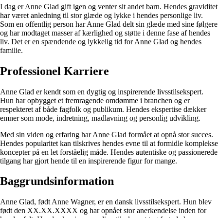
I dag er Anne Glad gift igen og venter sit andet barn. Hendes graviditet
har været anledning til stor glæde og lykke i hendes personlige liv.
Som en offentlig person har Anne Glad delt sin glæde med sine følgere
og har modtaget masser af kærlighed og støtte i denne fase af hendes
liv. Det er en spændende og lykkelig tid for Anne Glad og hendes
familie.
Professionel Karriere
Anne Glad er kendt som en dygtig og inspirerende livsstilsekspert.
Hun har opbygget et fremragende omdømme i branchen og er
respekteret af både fagfolk og publikum. Hendes ekspertise dækker
emner som mode, indretning, madlavning og personlig udvikling.
Med sin viden og erfaring har Anne Glad formået at opnå stor succes.
Hendes popularitet kan tilskrives hendes evne til at formidle komplekse
koncepter på en let forståelig måde. Hendes autentiske og passionerede
tilgang har gjort hende til en inspirerende figur for mange.
Baggrundsinformation
Anne Glad, født Anne Wagner, er en dansk livsstilsekspert. Hun blev
født den XX.XX.XXXX og har opnået stor anerkendelse inden for