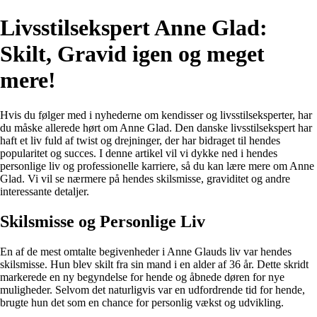
Livsstilsekspert Anne Glad:
Skilt, Gravid igen og meget
mere!
Hvis du følger med i nyhederne om kendisser og livsstilseksperter, har
du måske allerede hørt om Anne Glad. Den danske livsstilsekspert har
haft et liv fuld af twist og drejninger, der har bidraget til hendes
popularitet og succes. I denne artikel vil vi dykke ned i hendes
personlige liv og professionelle karriere, så du kan lære mere om Anne
Glad. Vi vil se nærmere på hendes skilsmisse, graviditet og andre
interessante detaljer.
Skilsmisse og Personlige Liv
En af de mest omtalte begivenheder i Anne Glauds liv var hendes
skilsmisse. Hun blev skilt fra sin mand i en alder af 36 år. Dette skridt
markerede en ny begyndelse for hende og åbnede døren for nye
muligheder. Selvom det naturligvis var en udfordrende tid for hende,
brugte hun det som en chance for personlig vækst og udvikling.