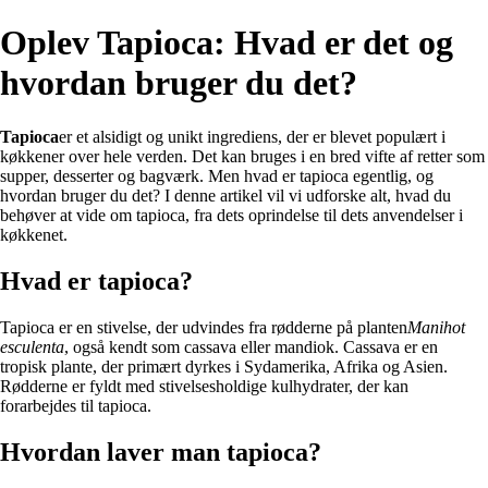
Oplev Tapioca: Hvad er det og
hvordan bruger du det?
Tapioca
er et alsidigt og unikt ingrediens, der er blevet populært i
køkkener over hele verden. Det kan bruges i en bred vifte af retter som
supper, desserter og bagværk. Men hvad er tapioca egentlig, og
hvordan bruger du det? I denne artikel vil vi udforske alt, hvad du
behøver at vide om tapioca, fra dets oprindelse til dets anvendelser i
køkkenet.
Hvad er tapioca?
Tapioca er en stivelse, der udvindes fra rødderne på planten
Manihot
esculenta
, også kendt som cassava eller mandiok. Cassava er en
tropisk plante, der primært dyrkes i Sydamerika, Afrika og Asien.
Rødderne er fyldt med stivelsesholdige kulhydrater, der kan
forarbejdes til tapioca.
Hvordan laver man tapioca?