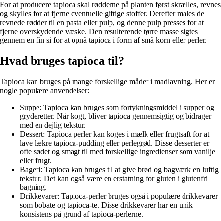
For at producere tapioca skal rødderne på planten først skrælles, revnes
og skylles for at fjerne eventuelle giftige stoffer. Derefter males de
revnede rødder til en pasta eller pulp, og denne pulp presses for at
fjerne overskydende væske. Den resulterende tørre masse sigtes
gennem en fin si for at opnå tapioca i form af små korn eller perler.
Hvad bruges tapioca til?
Tapioca kan bruges på mange forskellige måder i madlavning. Her er
nogle populære anvendelser:
Suppe: Tapioca kan bruges som fortykningsmiddel i supper og
gryderetter. Når kogt, bliver tapioca gennemsigtig og bidrager
med en dejlig tekstur.
Dessert: Tapioca perler kan koges i mælk eller frugtsaft for at
lave lækre tapioca-pudding eller perlegrød. Disse desserter er
ofte sødet og smagt til med forskellige ingredienser som vanilje
eller frugt.
Bageri: Tapioca kan bruges til at give brød og bagværk en luftig
tekstur. Det kan også være en erstatning for gluten i glutenfri
bagning.
Drikkevarer: Tapioca-perler bruges også i populære drikkevarer
som bobate og tapioca-te. Disse drikkevarer har en unik
konsistens på grund af tapioca-perlerne.