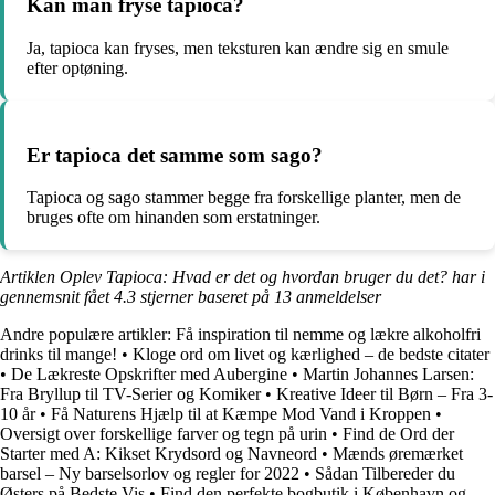
Kan man fryse tapioca?
Ja, tapioca kan fryses, men teksturen kan ændre sig en smule
efter optøning.
Er tapioca det samme som sago?
Tapioca og sago stammer begge fra forskellige planter, men de
bruges ofte om hinanden som erstatninger.
Artiklen Oplev Tapioca: Hvad er det og hvordan bruger du det? har i
gennemsnit fået
4.3
stjerner baseret på
13
anmeldelser
Andre populære artikler:
Få inspiration til nemme og lækre alkoholfri
drinks til mange!
•
Kloge ord om livet og kærlighed – de bedste citater
•
De Lækreste Opskrifter med Aubergine
•
Martin Johannes Larsen:
Fra Bryllup til TV-Serier og Komiker
•
Kreative Ideer til Børn – Fra 3-
10 år
•
Få Naturens Hjælp til at Kæmpe Mod Vand i Kroppen
•
Oversigt over forskellige farver og tegn på urin
•
Find de Ord der
Starter med A: Kikset Krydsord og Navneord
•
Mænds øremærket
barsel – Ny barselsorlov og regler for 2022
•
Sådan Tilbereder du
Østers på Bedste Vis
•
Find den perfekte bogbutik i København og