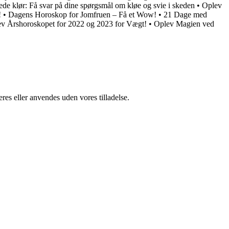
ede klør: Få svar på dine spørgsmål om kløe og svie i skeden
•
Oplev
!
•
Dagens Horoskop for Jomfruen – Få et Wow!
•
21 Dage med
v Årshoroskopet for 2022 og 2023 for Vægt!
•
Oplev Magien ved
res eller anvendes uden vores tilladelse.