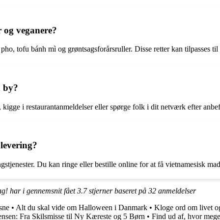
er og veganere?
ho, tofu bánh mì og grøntsagsforårsruller. Disse retter kan tilpasses t
n by?
kigge i restaurantanmeldelser eller spørge folk i dit netværk efter anbef
 levering?
tjenester. Du kan ringe eller bestille online for at få vietnamesisk mad l
ag! har i gennemsnit fået
3.7
stjerner baseret på
32
anmeldelser
sne
•
Alt du skal vide om Halloween i Danmark
•
Kloge ord om livet og
nsen: Fra Skilsmisse til Ny Kæreste og 5 Børn
•
Find ud af, hvor meget