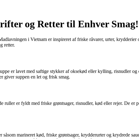
fter og Retter til Enhver Smag!
adlavningen i Vietnam er inspireret af friske råvarer, urter, krydderier 
 retter.
ppe er lavet med saftige stykker af oksekød eller kylling, risnudler og
der giver suppen en let og frisk smag.
uller er fyldt med friske grøntsager, risnudler, kød eller rejer. De er pe
 såsom marineret kød, friske grøntsager, krydderurter og krydrede sauc