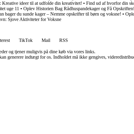
 Kreative ideer til at udfolde din kreativitet!
•
Find ud af hvorfor din sk
itet uge 11
•
Oplev Historien Bag Rådhuspandekager og Få Opskriften
an bager du sunde kager – Nemme opskrifter til børn og voksne!
•
Ople
: Sjove Aktiviteter for Voksne
terest
TikTok
Mail
RSS
er og tjener muligvis på dine køb via vores links.
 kan generere indtægt for os. Indholdet må ikke gengives, videredistribue