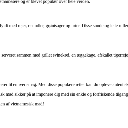
etnamesere og er blevet populær over hele verden.
dt med rejer, risnudler, grøntsager og urter. Disse sunde og lette ruller 
 serveret sammen med grillet svinekød, en æggekage, afskallet tigerreje
lerer til enhver smag. Med disse populære retter kan du opleve autentis
sisk mad sikker på at imponere dig med sin enkle og forfriskende tilgang
rden af vietnamesisk mad!