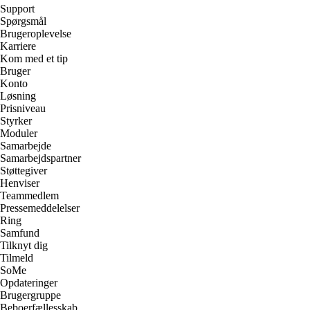
Support
Spørgsmål
Brugeroplevelse
Karriere
Kom med et tip
Bruger
Konto
Løsning
Prisniveau
Styrker
Moduler
Samarbejde
Samarbejdspartner
Støttegiver
Henviser
Teammedlem
Pressemeddelelser
Ring
Samfund
Tilknyt dig
Tilmeld
SoMe
Opdateringer
Brugergruppe
Beboerfællesskab