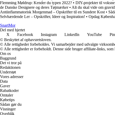
Flemming Møldrup: Kender du typen 2022?
•
DIY-projekter til voksne:
de Danske Designere og deres Tøjmærker
•
Alt du skal vide om gravid
Antiinflammatorisk Morgenmad – Opskrifter til en Sundere Kost
•
Såd
Selvhærdende Ler – Opskrifter, Ideer og Inspiration!
•
Opdag København
Snart
Mor
Del med hjertet
X
Facebook
Instagram
LinkedIn
YouTube
Pin
© Beskyttet af ophavsretsloven.
© Alle rettigheder forbeholdes. Vi samarbejder med udvalgte virksomhed
© Alle rettigheder er forbeholdt. Denne side bruger affiliate-links, som
Om os
Baggrund
Det vi tror på
Redaktionen
Understøt
Vores adresser
Data
Gaver
Rabatkoder
Omtaler
Købetips
Sådan gør du
Visninger
Overblik