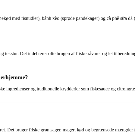
vinekød med risnudler), bánh xèo (sprøde pandekager) og cà phê sữa đá
tekstur. Det indebærer ofte brugen af friske råvarer og let tilberednin
 derhjemme?
e ingredienser og traditionelle krydderier som fiskesauce og citrongræs
eret. Det bruger friske grøntsager, magert kød og begrænsede mængder f