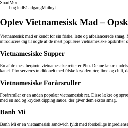
Snart
Mor
Log ind
Få adgang
Mailnyt
Oplev Vietnamesisk Mad – Opskri
Vietnamesisk mad er kendt for sin friske, lette og afbalancerede smag. M
introducere dig til nogle af de mest populære vietnamesiske opskrifter og
Vietnamesiske Supper
En af de mest berømte vietnamesiske retter er Pho. Denne lækre nudelsu
kanel. Pho serveres traditionelt med friske krydderurter, lime og chili, 
Vietnamesiske Forårsruller
Forårsruller er en anden populær vietnamesisk ret. Disse lækre og sprøde r
med en sød og krydret dipping sauce, der giver dem ekstra smag.
Banh Mi
Banh Mi er en vietnamesisk sandwich fyldt med forskellige ingredienser