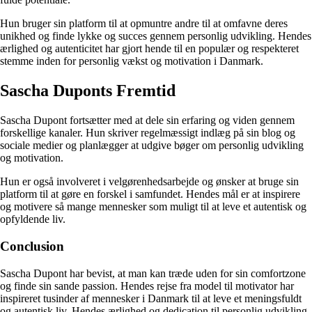
Hun bruger sin platform til at opmuntre andre til at omfavne deres
unikhed og finde lykke og succes gennem personlig udvikling. Hendes
ærlighed og autenticitet har gjort hende til en populær og respekteret
stemme inden for personlig vækst og motivation i Danmark.
Sascha Duponts Fremtid
Sascha Dupont fortsætter med at dele sin erfaring og viden gennem
forskellige kanaler. Hun skriver regelmæssigt indlæg på sin blog og
sociale medier og planlægger at udgive bøger om personlig udvikling
og motivation.
Hun er også involveret i velgørenhedsarbejde og ønsker at bruge sin
platform til at gøre en forskel i samfundet. Hendes mål er at inspirere
og motivere så mange mennesker som muligt til at leve et autentisk og
opfyldende liv.
Conclusion
Sascha Dupont har bevist, at man kan træde uden for sin comfortzone
og finde sin sande passion. Hendes rejse fra model til motivator har
inspireret tusinder af mennesker i Danmark til at leve et meningsfuldt
og autentisk liv. Hendes ærlighed og dedication til personlig udvikling