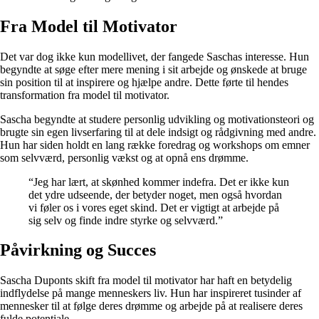
Fra Model til Motivator
Det var dog ikke kun modellivet, der fangede Saschas interesse. Hun
begyndte at søge efter mere mening i sit arbejde og ønskede at bruge
sin position til at inspirere og hjælpe andre. Dette førte til hendes
transformation fra model til motivator.
Sascha begyndte at studere personlig udvikling og motivationsteori og
brugte sin egen livserfaring til at dele indsigt og rådgivning med andre.
Hun har siden holdt en lang række foredrag og workshops om emner
som selvværd, personlig vækst og at opnå ens drømme.
“Jeg har lært, at skønhed kommer indefra. Det er ikke kun
det ydre udseende, der betyder noget, men også hvordan
vi føler os i vores eget skind. Det er vigtigt at arbejde på
sig selv og finde indre styrke og selvværd.”
Påvirkning og Succes
Sascha Duponts skift fra model til motivator har haft en betydelig
indflydelse på mange menneskers liv. Hun har inspireret tusinder af
mennesker til at følge deres drømme og arbejde på at realisere deres
fulde potentiale.