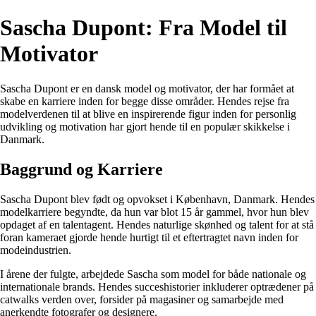
Sascha Dupont: Fra Model til
Motivator
Sascha Dupont er en dansk model og motivator, der har formået at
skabe en karriere inden for begge disse områder. Hendes rejse fra
modelverdenen til at blive en inspirerende figur inden for personlig
udvikling og motivation har gjort hende til en populær skikkelse i
Danmark.
Baggrund og Karriere
Sascha Dupont blev født og opvokset i København, Danmark. Hendes
modelkarriere begyndte, da hun var blot 15 år gammel, hvor hun blev
opdaget af en talentagent. Hendes naturlige skønhed og talent for at stå
foran kameraet gjorde hende hurtigt til et eftertragtet navn inden for
modeindustrien.
I årene der fulgte, arbejdede Sascha som model for både nationale og
internationale brands. Hendes succeshistorier inkluderer optrædener på
catwalks verden over, forsider på magasiner og samarbejde med
anerkendte fotografer og designere.