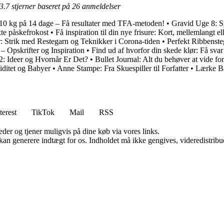
3.7
stjerner baseret på
26
anmeldelser
10 kg på 14 dage – Få resultater med TFA-metoden!
•
Gravid Uge 8: 
kte påskefrokost
•
Få inspiration til din nye frisure: Kort, mellemlangt e
 Strik med Restegarn og Teknikker i Corona-tiden
•
Perfekt Ribbenste
 Opskrifter og Inspiration
•
Find ud af hvorfor din skede klør: Få sva
2: Ideer og Hvornår Er Det?
•
Bullet Journal: Alt du behøver at vide f
iditet og Babyer
•
Anne Stampe: Fra Skuespiller til Forfatter
•
Lærke Ba
terest
TikTok
Mail
RSS
er og tjener muligvis på dine køb via vores links.
 kan generere indtægt for os. Indholdet må ikke gengives, videredistribue