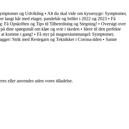
Symptomer og Udvikling
•
Alt du skal vide om kyssesyge: Symptomer,
ller langt hår med etager, pandehår og briller i 2022 og 2023
•
Få
g: Få Opskriften og Tips til Tilberedning og Stegning!
•
Oversigt over
r på dine spørgsmål om kløe og svie i skeden
•
Ideer til den perfekte
or at komme i gang!
•
Få styr på magnesiummangel: Symptomer,
gger: Strik med Restegarn og Teknikker i Corona-tiden
•
Sanne
res eller anvendes uden vores tilladelse.