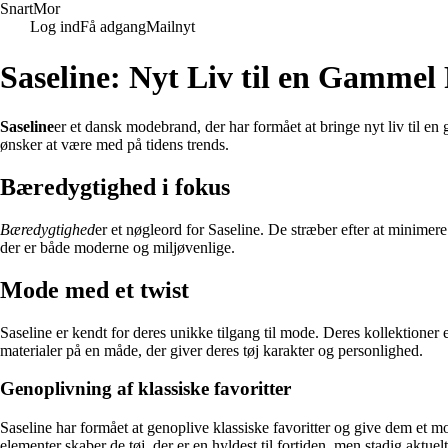
Snart
Mor
Log ind
Få adgang
Mailnyt
Saseline: Nyt Liv til en Gammel 
Saseline
er et dansk modebrand, der har formået at bringe nyt liv til en
ønsker at være med på tidens trends.
Bæredygtighed i fokus
Bæredygtighed
er et nøgleord for Saseline. De stræber efter at minimere
der er både moderne og miljøvenlige.
Mode med et twist
Saseline er kendt for deres unikke tilgang til mode. Deres kollektioner
materialer på en måde, der giver deres tøj karakter og personlighed.
Genoplivning af klassiske favoritter
Saseline har formået at genoplive klassiske favoritter og give dem et mo
elementer skaber de tøj, der er en hyldest til fortiden, men stadig aktuelt