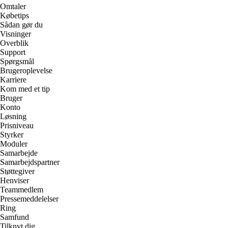
Omtaler
Købetips
Sådan gør du
Visninger
Overblik
Support
Spørgsmål
Brugeroplevelse
Karriere
Kom med et tip
Bruger
Konto
Løsning
Prisniveau
Styrker
Moduler
Samarbejde
Samarbejdspartner
Støttegiver
Henviser
Teammedlem
Pressemeddelelser
Ring
Samfund
Tilknyt dig