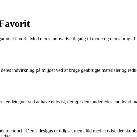
Favorit
 gammel favorit. Med deres innovative tilgang til mode og deres brug af
 deres indvirkning på miljøet ved at bruge genbrugte materialer og reduc
 er kendetegnet ved at have et twist, der gør dem anderledes end hvad m
derne touch. Deres designs er tidløse, men altid med et tvist, der skubb
 i dag.