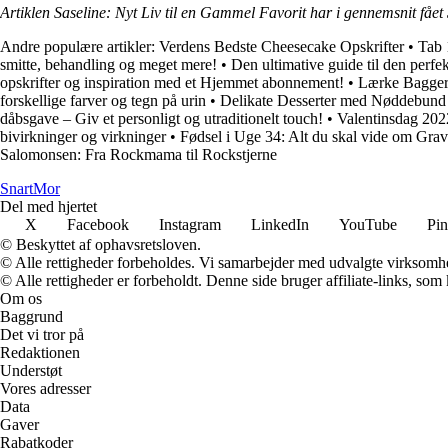
Artiklen Saseline: Nyt Liv til en Gammel Favorit har i gennemsnit fået
Andre populære artikler:
Verdens Bedste Cheesecake Opskrifter
•
Tab 
smitte, behandling og meget mere!
•
Den ultimative guide til den perfe
opskrifter og inspiration med et Hjemmet abonnement!
•
Lærke Bagger:
forskellige farver og tegn på urin
•
Delikate Desserter med Nøddebund –
dåbsgave – Giv et personligt og utraditionelt touch!
•
Valentinsdag 202
bivirkninger og virkninger
•
Fødsel i Uge 34: Alt du skal vide om Grav
Salomonsen: Fra Rockmama til Rockstjerne
Snart
Mor
Del med hjertet
X
Facebook
Instagram
LinkedIn
YouTube
Pin
© Beskyttet af ophavsretsloven.
© Alle rettigheder forbeholdes. Vi samarbejder med udvalgte virksomhed
© Alle rettigheder er forbeholdt. Denne side bruger affiliate-links, som
Om os
Baggrund
Det vi tror på
Redaktionen
Understøt
Vores adresser
Data
Gaver
Rabatkoder