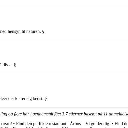
med hensyn til naturen. §
å disse. §
leer der klarer sig bedst. §
ling og flere har i gennemsnit fået
3.7
stjerner baseret på
11
anmeldels
marsro!
•
Find den perfekte restaurant i Århus – Vi guider dig!
•
Find de