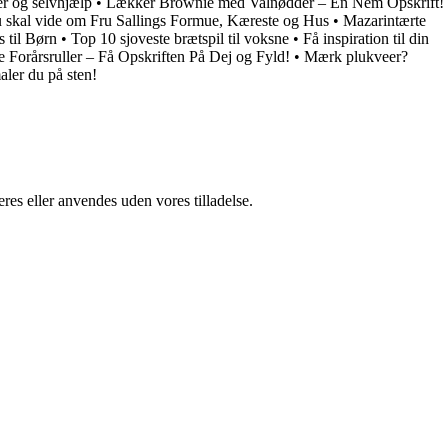
er og selvhjælp
•
Lækker Brownie med Valnødder – En Nem Opskrift!
du skal vide om Fru Sallings Formue, Kæreste og Hus
•
Mazarintærte
s til Børn
•
Top 10 sjoveste brætspil til voksne
•
Få inspiration til din
Forårsruller – Få Opskriften På Dej og Fyld!
•
Mærk plukveer?
aler du på sten!
res eller anvendes uden vores tilladelse.