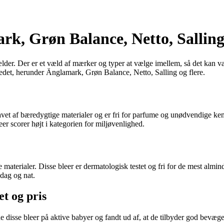
ark, Grøn Balance, Netto, Salling
ælder. Der er et væld af mærker og typer at vælge imellem, så det kan vær
kedet, herunder Änglamark, Grøn Balance, Netto, Salling og flere.
avet af bæredygtige materialer og er fri for parfume og unødvendige kem
r scorer højt i kategorien for miljøvenlighed.
e materialer. Disse bleer er dermatologisk testet og fri for de mest almin
 dag og nat.
et og pris
ede disse bleer på aktive babyer og fandt ud af, at de tilbyder god bevæg