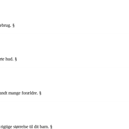
ebrug. §
rte hud. §
blandt mange forældre. §
?
igtige størrelse til dit barn. §