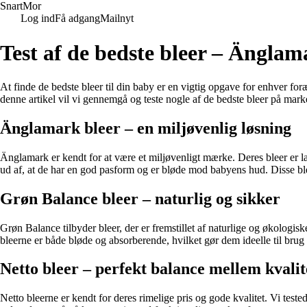
Snart
Mor
Log ind
Få adgang
Mailnyt
Test af de bedste bleer – Änglam
At finde de bedste bleer til din baby er en vigtig opgave for enhver for
denne artikel vil vi gennemgå og teste nogle af de bedste bleer på mar
Änglamark bleer – en miljøvenlig løsning
Änglamark er kendt for at være et miljøvenligt mærke. Deres bleer er l
ud af, at de har en god pasform og er bløde mod babyens hud. Disse blee
Grøn Balance bleer – naturlig og sikker
Grøn Balance tilbyder bleer, der er fremstillet af naturlige og økologisk
bleerne er både bløde og absorberende, hvilket gør dem ideelle til brug
Netto bleer – perfekt balance mellem kvalit
Netto bleerne er kendt for deres rimelige pris og gode kvalitet. Vi test