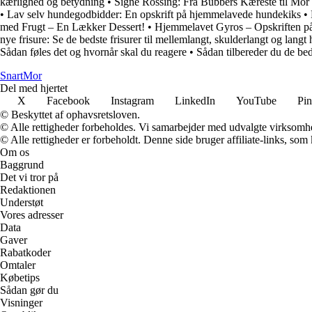
kærlighed og betydning
•
Signe Rossing: Fra Bubbers Kæreste til Mor t
•
Lav selv hundegodbidder: En opskrift på hjemmelavede hundekiks
•
med Frugt – En Lækker Dessert!
•
Hjemmelavet Gyros – Opskriften p
nye frisure: Se de bedste frisurer til mellemlangt, skulderlangt og langt 
Sådan føles det og hvornår skal du reagere
•
Sådan tilbereder du de bed
Snart
Mor
Del med hjertet
X
Facebook
Instagram
LinkedIn
YouTube
Pin
© Beskyttet af ophavsretsloven.
© Alle rettigheder forbeholdes. Vi samarbejder med udvalgte virksomhed
© Alle rettigheder er forbeholdt. Denne side bruger affiliate-links, som
Om os
Baggrund
Det vi tror på
Redaktionen
Understøt
Vores adresser
Data
Gaver
Rabatkoder
Omtaler
Købetips
Sådan gør du
Visninger