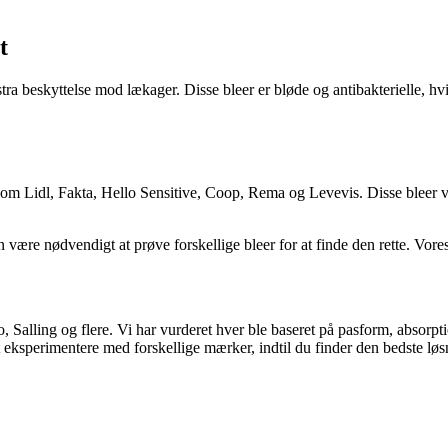
t
ra beskyttelse mod lækager. Disse bleer er bløde og antibakterielle, hvilk
om Lidl, Fakta, Hello Sensitive, Coop, Rema og Levevis. Disse bleer vari
n være nødvendigt at prøve forskellige bleer for at finde den rette. Vore
 Salling og flere. Vi har vurderet hver ble baseret på pasform, absorpt
t eksperimentere med forskellige mærker, indtil du finder den bedste løs