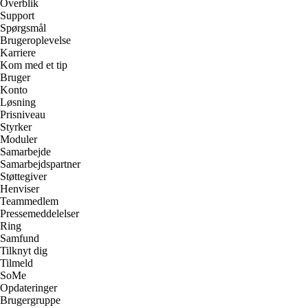
Overblik
Support
Spørgsmål
Brugeroplevelse
Karriere
Kom med et tip
Bruger
Konto
Løsning
Prisniveau
Styrker
Moduler
Samarbejde
Samarbejdspartner
Støttegiver
Henviser
Teammedlem
Pressemeddelelser
Ring
Samfund
Tilknyt dig
Tilmeld
SoMe
Opdateringer
Brugergruppe