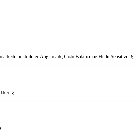
å markedet inkluderer Änglamark, Grøn Balance og Hello Sensitive. §
ikker. §
§