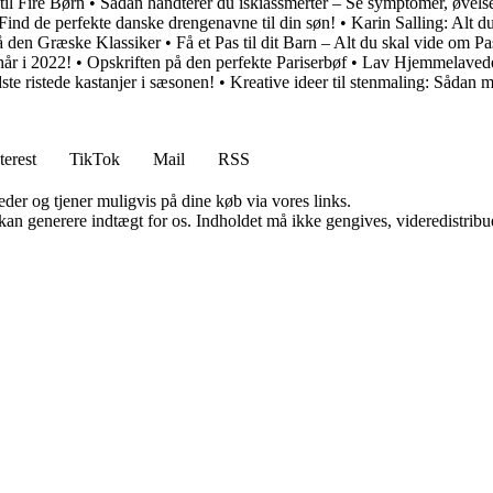
il Fire Børn
•
Sådan håndterer du iskiassmerter – Se symptomer, øvels
Find de perfekte danske drengenavne til din søn!
•
Karin Salling: Alt 
å den Græske Klassiker
•
Få et Pas til dit Barn – Alt du skal vide om Pa
hår i 2022!
•
Opskriften på den perfekte Pariserbøf
•
Lav Hjemmelavede 
ste ristede kastanjer i sæsonen!
•
Kreative ideer til stenmaling: Sådan m
terest
TikTok
Mail
RSS
er og tjener muligvis på dine køb via vores links.
 kan generere indtægt for os. Indholdet må ikke gengives, videredistribue