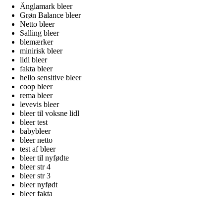
Änglamark bleer
Grøn Balance bleer
Netto bleer
Salling bleer
blemærker
minirisk bleer
lidl bleer
fakta bleer
hello sensitive bleer
coop bleer
rema bleer
levevis bleer
bleer til voksne lidl
bleer test
babybleer
bleer netto
test af bleer
bleer til nyfødte
bleer str 4
bleer str 3
bleer nyfødt
bleer fakta