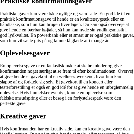
Praktiske konfirmationsgaver
Praktiske gaver kan være både nyttige og værdsatte. En god idé til en
praktisk konfirmationsgave til hende er en kvalitetsrygsæk eller en
håndtaske, som hun kan bruge i hverdagen. Du kan også overveje at
give hende en bærbar højtaler, så hun kan nyde sin yndlingsmusik i
god lydkvalitet. En powerbank eller et smart ur er også praktiske gaver,
som hun vil sætte pris på og kunne få glæde af i mange år.
Oplevelsesgaver
En oplevelsesgave er en fantastisk måde at skabe minder og give
konfirmanden noget særligt at se frem til efter konfirmationen. Overvej
at give hende et gavekort til en wellness-weekend, hvor hun kan
slappe af og forkæle sig selv. Et gavekort til en koncert eller
teaterforestilling er også en god idé for at give hende en uforglemmelig
oplevelse. Hvis hun elsker eventyr, kunne en oplevelse som
faldskærmsudspring eller et besøg i en forlystelsespark være den
perfekte gave.
Kreative gaver
Hvis konfirmanden har en kreativ side, kan en kreativ gave være den