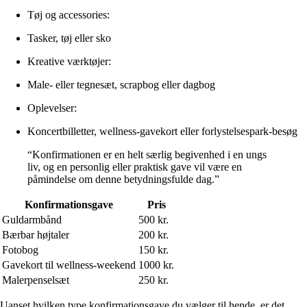
Tøj og accessories:
Tasker, tøj eller sko
Kreative værktøjer:
Male- eller tegnesæt, scrapbog eller dagbog
Oplevelser:
Koncertbilletter, wellness-gavekort eller forlystelsespark-besøg
“Konfirmationen er en helt særlig begivenhed i en ungs
liv, og en personlig eller praktisk gave vil være en
påmindelse om denne betydningsfulde dag.”
Konfirmationsgave
Pris
Guldarmbånd
500 kr.
Bærbar højtaler
200 kr.
Fotobog
150 kr.
Gavekort til wellness-weekend
1000 kr.
Malerpenselsæt
250 kr.
Uanset hvilken type konfirmationsgave du vælger til hende, er det