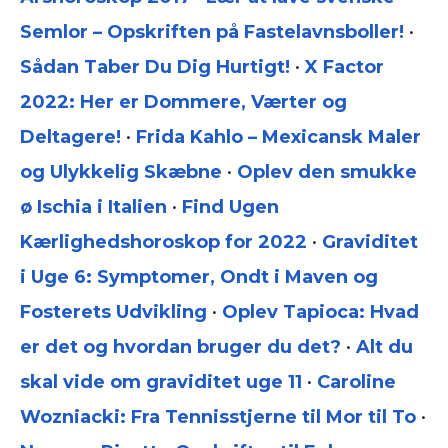
Semlor – Opskriften på Fastelavnsboller!
•
Sådan Taber Du Dig Hurtigt!
•
X Factor
2022: Her er Dommere, Værter og
Deltagere!
•
Frida Kahlo – Mexicansk Maler
og Ulykkelig Skæbne
•
Oplev den smukke
ø Ischia i Italien
•
Find Ugen
Kærlighedshoroskop for 2022
•
Graviditet
i Uge 6: Symptomer, Ondt i Maven og
Fosterets Udvikling
•
Oplev Tapioca: Hvad
er det og hvordan bruger du det?
•
Alt du
skal vide om graviditet uge 11
•
Caroline
Wozniacki: Fra Tennisstjerne til Mor til To
•