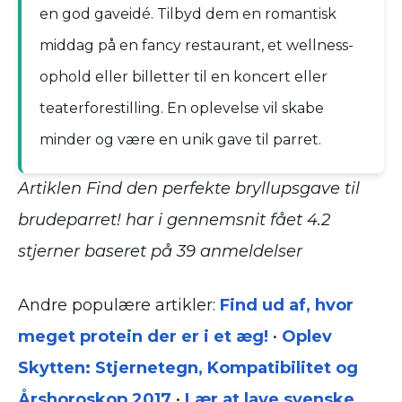
en god gaveidé. Tilbyd dem en romantisk
middag på en fancy restaurant, et wellness-
ophold eller billetter til en koncert eller
teaterforestilling. En oplevelse vil skabe
minder og være en unik gave til parret.
Artiklen Find den perfekte bryllupsgave til
brudeparret! har i gennemsnit fået
4.2
stjerner baseret på
39
anmeldelser
Andre populære artikler:
Find ud af, hvor
meget protein der er i et æg!
•
Oplev
Skytten: Stjernetegn, Kompatibilitet og
Årshoroskop 2017
•
Lær at lave svenske