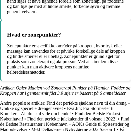
hånd siges at have lignende fordele som zoneterapi på fødderne
og kan hjælpe med at lindre smerte, forbedre søvn og fremme
generel velvære.
Hvad er zonepunkter?
Zonepunkter er specifikke områder på kroppen, hvor tryk eller
massage kan anvendes for at påvirke forskellige dele af kroppen
og lindre smerter eller ubehag. Zonepunkter er grundlaget for
praksis som zoneterapi og akupressur. Ved at stimulere disse
punkter kan man aktivere kroppens naturlige
helbredelsesmetoder.
Artiklen Oplev Magien ved Zoneterapi Punkter på Hænder, Fødder og
Kroppen har i gennemsnit fået
3.9
stjerner baseret på
6
anmeldelser
Andre populære artikler:
Find det perfekte sjældne navn til din dreng –
Unikke og specielle drengenavne!
•
Eva Jin: Fra Stormester til
Komiker – Alt du skal vide om hende!
•
Find den Bedste Frokost i
København!
•
Find den perfekte julekalender til voksne i 2022!
•
Find
de Bedste Restauranter i København – AOKs Guide til Spisesteder og
Madoplevelser
•
Mød Deltagerne i Nybyggerne 2022 Sæson 1
•
Få