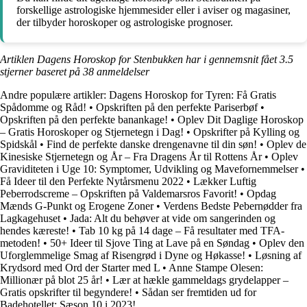
forskellige astrologiske hjemmesider eller i aviser og magasiner,
der tilbyder horoskoper og astrologiske prognoser.
Artiklen Dagens Horoskop for Stenbukken har i gennemsnit fået
3.5
stjerner baseret på
38
anmeldelser
Andre populære artikler:
Dagens Horoskop for Tyren: Få Gratis
Spådomme og Råd!
•
Opskriften på den perfekte Pariserbøf
•
Opskriften på den perfekte banankage!
•
Oplev Dit Daglige Horoskop
– Gratis Horoskoper og Stjernetegn i Dag!
•
Opskrifter på Kylling og
Spidskål
•
Find de perfekte danske drengenavne til din søn!
•
Oplev de
Kinesiske Stjernetegn og År – Fra Dragens År til Rottens År
•
Oplev
Graviditeten i Uge 10: Symptomer, Udvikling og Mavefornemmelser
•
Få Ideer til den Perfekte Nytårsmenu 2022
•
Lækker Luftig
Peberrodscreme – Opskriften på Valdemarsros Favorit!
•
Opdag
Mænds G-Punkt og Erogene Zoner
•
Verdens Bedste Pebernødder fra
Lagkagehuset
•
Jada: Alt du behøver at vide om sangerinden og
hendes kæreste!
•
Tab 10 kg på 14 dage – Få resultater med TFA-
metoden!
•
50+ Ideer til Sjove Ting at Lave på en Søndag
•
Oplev den
Uforglemmelige Smag af Risengrød i Dyne og Høkasse!
•
Løsning af
Krydsord med Ord der Starter med L
•
Anne Stampe Olesen:
Millionær på blot 25 år!
•
Lær at hækle gammeldags grydelapper –
Gratis opskrifter til begyndere!
•
Sådan ser fremtiden ud for
Badehotellet: Sæson 10 i 2023!