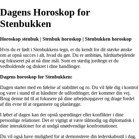
Dagens Horoskop for
Stenbukken
Horoskop stenbuk | Stenbuk horoskop | Stenbukken horoskop
Hvis du er født i Stenbukkens tegn, er du kendt for dit stærke ønske
om at opnå succes i alt, hvad du gør. Du er ambitiøs, hårdtarbejdende
og fokuseret på at nå dine mål. Som en stædig jordtegn er du
vedholdende og diskret i dine handlinger.
Dagens horoskop for Stenbukken:
Dagen starter med en følelse af stabilitet og ro. Du vil føle dig i kontrol
og være i stand til at håndtere de udfordringer, der kommer din vej.
Brug denne tid til at fokusere på dine arbejdsopgaver og drage fordel
af din evne til at organisere og planlægge.
I løbet af dagen kan der opstå spændinger eller konflikter i dine
personlige relationer. Det er vigtigt at være tålmodig og diplomatisk i
dine interaktioner for at undgå unødvendige konfrontationer.
Du vil også have mulighed for at demonstrere din lederskabsstil i dag.