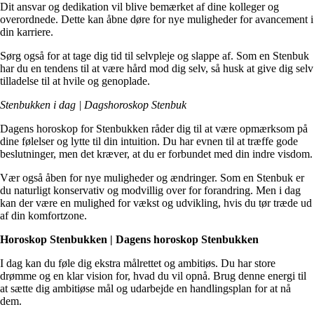
Dit ansvar og dedikation vil blive bemærket af dine kolleger og
overordnede. Dette kan åbne døre for nye muligheder for avancement i
din karriere.
Sørg også for at tage dig tid til selvpleje og slappe af. Som en Stenbuk
har du en tendens til at være hård mod dig selv, så husk at give dig selv
tilladelse til at hvile og genoplade.
Stenbukken i dag | Dagshoroskop Stenbuk
Dagens horoskop for Stenbukken råder dig til at være opmærksom på
dine følelser og lytte til din intuition. Du har evnen til at træffe gode
beslutninger, men det kræver, at du er forbundet med din indre visdom.
Vær også åben for nye muligheder og ændringer. Som en Stenbuk er
du naturligt konservativ og modvillig over for forandring. Men i dag
kan der være en mulighed for vækst og udvikling, hvis du tør træde ud
af din komfortzone.
Horoskop Stenbukken | Dagens horoskop Stenbukken
I dag kan du føle dig ekstra målrettet og ambitiøs. Du har store
drømme og en klar vision for, hvad du vil opnå. Brug denne energi til
at sætte dig ambitiøse mål og udarbejde en handlingsplan for at nå
dem.