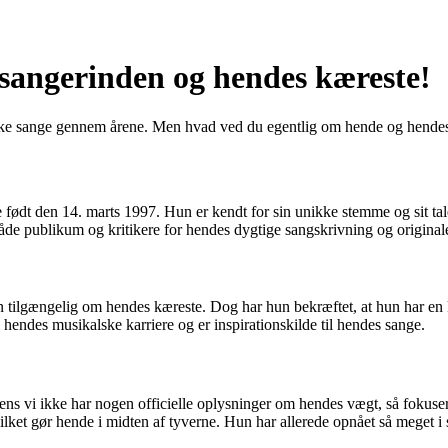
 sangerinden og hendes kæreste!
tiske sange gennem årene. Men hvad ved du egentlig om hende og hendes 
født den 14. marts 1997. Hun er kendt for sin unikke stemme og sit tal
de publikum og kritikere for hendes dygtige sangskrivning og originale
tion tilgængelig om hendes kæreste. Dog har hun bekræftet, at hun har e
i hendes musikalske karriere og er inspirationskilde til hendes sange.
ens vi ikke har nogen officielle oplysninger om hendes vægt, så fokuser
ket gør hende i midten af tyverne. Hun har allerede opnået så meget i si