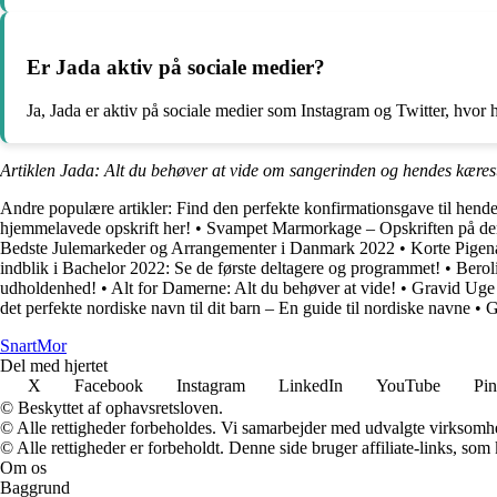
Er Jada aktiv på sociale medier?
Ja, Jada er aktiv på sociale medier som Instagram og Twitter, hvor 
Artiklen Jada: Alt du behøver at vide om sangerinden og hendes kæres
Andre populære artikler:
Find den perfekte konfirmationsgave til hende
hjemmelavede opskrift her!
•
Svampet Marmorkage – Opskriften på 
Bedste Julemarkeder og Arrangementer i Danmark 2022
•
Korte Pigen
indblik i Bachelor 2022: Se de første deltagere og programmet!
•
Berol
udholdenhed!
•
Alt for Damerne: Alt du behøver at vide!
•
Gravid Uge 
det perfekte nordiske navn til dit barn – En guide til nordiske navne
•
G
Snart
Mor
Del med hjertet
X
Facebook
Instagram
LinkedIn
YouTube
Pin
© Beskyttet af ophavsretsloven.
© Alle rettigheder forbeholdes. Vi samarbejder med udvalgte virksomhed
© Alle rettigheder er forbeholdt. Denne side bruger affiliate-links, som
Om os
Baggrund