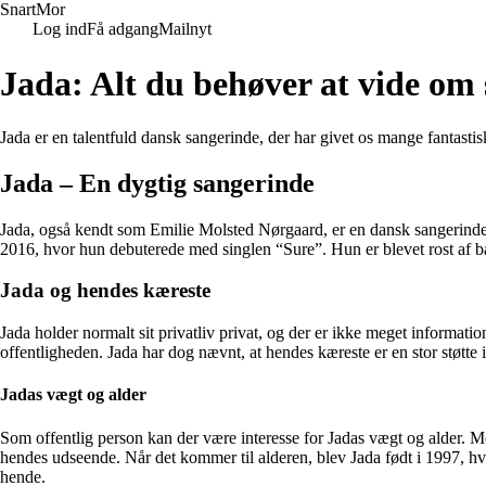
Snart
Mor
Log ind
Få adgang
Mailnyt
Jada: Alt du behøver at vide om
Jada er en talentfuld dansk sangerinde, der har givet os mange fantas
Jada – En dygtig sangerinde
Jada, også kendt som Emilie Molsted Nørgaard, er en dansk sangerinde 
2016, hvor hun debuterede med singlen “Sure”. Hun er blevet rost af bå
Jada og hendes kæreste
Jada holder normalt sit privatliv privat, og der er ikke meget informa
offentligheden. Jada har dog nævnt, at hendes kæreste er en stor støtte 
Jadas vægt og alder
Som offentlig person kan der være interesse for Jadas vægt og alder. M
hendes udseende. Når det kommer til alderen, blev Jada født i 1997, hvil
hende.