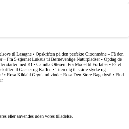
lsovs til Lasagne
•
Opskriften på den perfekte Citronmåne – Få den
 Fra 5-stjernet Luksus til Børnevenlige Naturpladser
•
Opdag de
er starter med K!
•
Camilla Ottesen: Fra Model til Forfatter
•
Få et
rifter til Gæster og Kaffen
•
Træn dig til større styrke og
n!
•
Rosa Kildahl Grønland vinder Rosa Den Store Bagedyst!
•
Find
ur
res eller anvendes uden vores tilladelse.