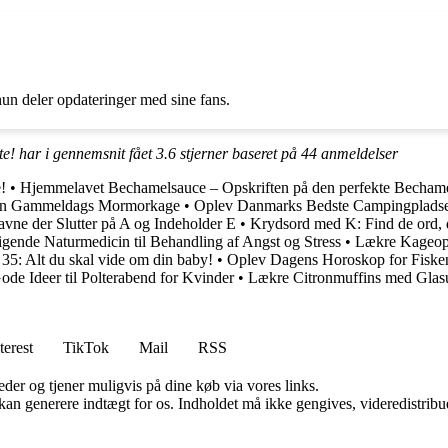
hun deler opdateringer med sine fans.
te! har i gennemsnit fået
3.6
stjerner baseret på
44
anmeldelser
!
•
Hjemmelavet Bechamelsauce – Opskriften på den perfekte Bechame
den Gammeldags Mormorkage
•
Oplev Danmarks Bedste Campingpladser –
avne der Slutter på A og Indeholder E
•
Krydsord med K: Find de ord, d
igende Naturmedicin til Behandling af Angst og Stress
•
Lækre Kageopsk
35: Alt du skal vide om din baby!
•
Oplev Dagens Horoskop for Fiske
ode Ideer til Polterabend for Kvinder
•
Lækre Citronmuffins med Glas
terest
TikTok
Mail
RSS
er og tjener muligvis på dine køb via vores links.
 kan generere indtægt for os. Indholdet må ikke gengives, videredistribue