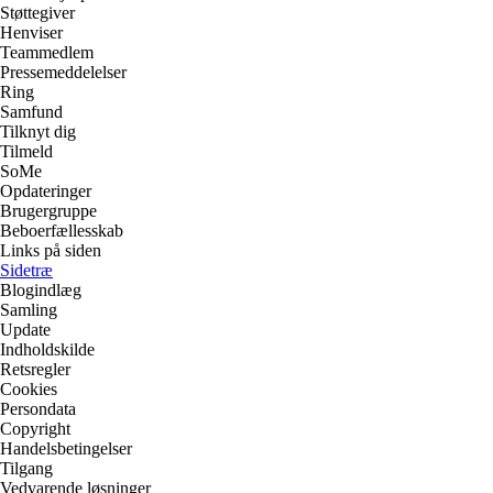
Støttegiver
Henviser
Teammedlem
Pressemeddelelser
Ring
Samfund
Tilknyt dig
Tilmeld
SoMe
Opdateringer
Brugergruppe
Beboerfællesskab
Links på siden
Sidetræ
Blogindlæg
Samling
Update
Indholdskilde
Retsregler
Cookies
Persondata
Copyright
Handelsbetingelser
Tilgang
Vedvarende løsninger