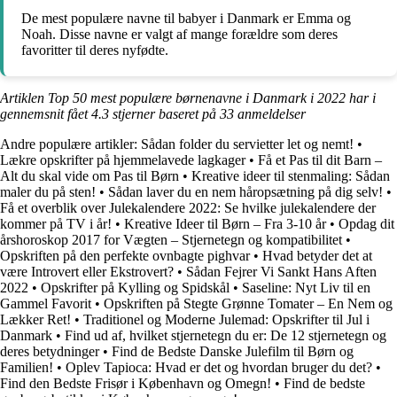
De mest populære navne til babyer i Danmark er Emma og
Noah. Disse navne er valgt af mange forældre som deres
favoritter til deres nyfødte.
Artiklen Top 50 mest populære børnenavne i Danmark i 2022 har i
gennemsnit fået
4.3
stjerner baseret på
33
anmeldelser
Andre populære artikler:
Sådan folder du servietter let og nemt!
•
Lækre opskrifter på hjemmelavede lagkager
•
Få et Pas til dit Barn –
Alt du skal vide om Pas til Børn
•
Kreative ideer til stenmaling: Sådan
maler du på sten!
•
Sådan laver du en nem håropsætning på dig selv!
•
Få et overblik over Julekalendere 2022: Se hvilke julekalendere der
kommer på TV i år!
•
Kreative Ideer til Børn – Fra 3-10 år
•
Opdag dit
årshoroskop 2017 for Vægten – Stjernetegn og kompatibilitet
•
Opskriften på den perfekte ovnbagte pighvar
•
Hvad betyder det at
være Introvert eller Ekstrovert?
•
Sådan Fejrer Vi Sankt Hans Aften
2022
•
Opskrifter på Kylling og Spidskål
•
Saseline: Nyt Liv til en
Gammel Favorit
•
Opskriften på Stegte Grønne Tomater – En Nem og
Lækker Ret!
•
Traditionel og Moderne Julemad: Opskrifter til Jul i
Danmark
•
Find ud af, hvilket stjernetegn du er: De 12 stjernetegn og
deres betydninger
•
Find de Bedste Danske Julefilm til Børn og
Familien!
•
Oplev Tapioca: Hvad er det og hvordan bruger du det?
•
Find den Bedste Frisør i København og Omegn!
•
Find de bedste